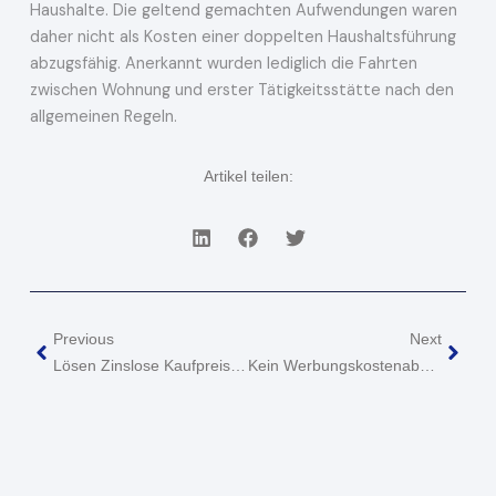
Haushalte. Die geltend gemachten Aufwendungen waren
daher nicht als Kosten einer doppelten Haushaltsführung
abzugsfähig. Anerkannt wurden lediglich die Fahrten
zwischen Wohnung und erster Tätigkeitsstätte nach den
allgemeinen Regeln.
Artikel teilen:
Zurück
Näch
Previous
Next
Lösen Zinslose Kaufpreisraten Beim Privaten Immobilienverkauf Steuerpflichtige Kapitalerträge Aus?
Kein Werbungskostenabzug Für In Einem Immobilienkaufvertrag Vom Verkäufer Übernommene Verpflichtung Zur Renovierung Und Zur Mietzahlung