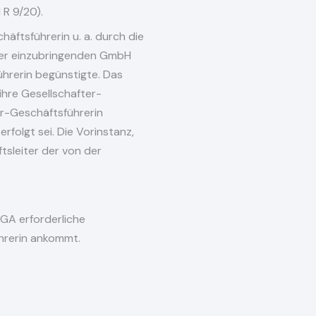
 R 9/20).
häftsführerin u. a. durch die
 der einzubringenden GmbH
ührerin begünstigte. Das
ihre Gesellschafter-
er-Geschäftsführerin
rfolgt sei. Die Vorinstanz,
tsleiter der von der
vGA erforderliche
ührerin ankommt.