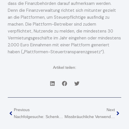
dass die Finanzbehörden darauf aufmerksam werden.
Denn die Finanzverwaltung richtet sich mitunter gezielt
an die Plattformen, um Steuerpflichtige ausfindig zu
machen. Die Plattform-Betreiber sind zudem
verpflichtet, Nutzende zu melden, die mindestens 30
Vermietungsgeschäfte im Jahr eingehen oder mindestens
2.000 Euro Einnahmen mit einer Plattform generiert
haben („Plattformen-Steuertransparenzgesetz“).
Artikel teilen:
Zurück
Näch
Previous
Next
Nachfolgesuche: Schenkung Von Gesellschaftsanteilen An Mitarbeiter Kein „Arbeitslohn“
Missbräuchliche Verwendung Der Kleinunternehmerregelung Durch Eheleute Mit Ähnlichen Unternehmen?