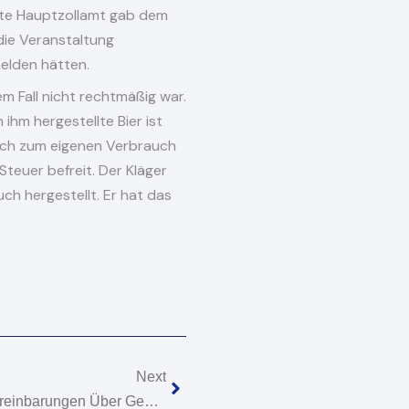
agte Hauptzollamt gab dem
 die Veranstaltung
melden hätten.
m Fall nicht rechtmäßig war.
 ihm hergestellte Bier ist
lich zum eigenen Verbrauch
 Steuer befreit. Der Kläger
ch hergestellt. Er hat das
Nächster
Next
Steuerliche Auswirkung Von Vereinbarungen Über Gewährung Von Pensionszusagen An Gesellschafter-Geschäftsführer Einer GmbH