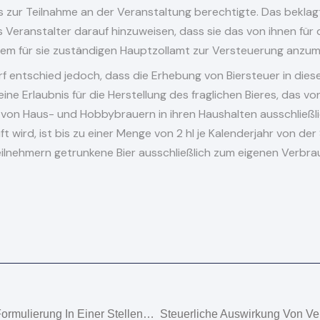
as zur Teilnahme an der Veranstaltung berechtigte. Das bekl
ls Veranstalter darauf hinzuweisen, dass sie das von ihnen für
 dem für sie zuständigen Hauptzollamt zur Versteuerung anzu
f entschied jedoch, dass die Erhebung von Biersteuer in diese
ine Erlaubnis für die Herstellung des fraglichen Bieres, das von
as von Haus- und Hobbybrauern in ihren Haushalten ausschließ
t wird, ist bis zu einer Menge von 2 hl je Kalenderjahr von der
lnehmern getrunkene Bier ausschließlich zum eigenen Verbrau
Wann Diskriminiert Eine Formulierung In Einer Stellenanzeige Ältere Bewerber?