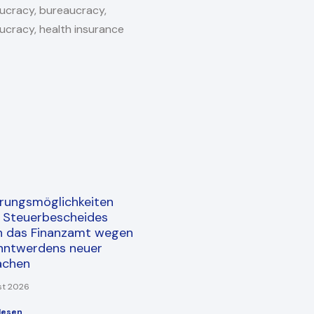
rungsmöglichkeiten
s Steuerbescheides
h das Finanzamt wegen
nntwerdens neuer
achen
st 2026
lesen