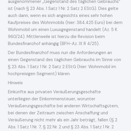
ausgenommener „Gegenstand des täglichen Gebrauchs”
ist (nach § 23 Abs. 1 Satz 1 Nr. 2 Satz 2 EStG). Dies gelte
auch dann, wenn es sich angesichts eines sehr hohen
Kaufpreises des Wohnmobils (hier: 384.425 Euro) bei dem
Wohnmobil um einen Luxusgegenstand handelt (Az. 5 K
960/24). Mittlerweile ist hierzu die Revision beim
Bundesfinanzhof anhängig (BFH-Az. IX R 4/25).
Der Bundesfinanzhof muss nun die Anforderungen an
einen Gegenstand des täglichen Gebrauchs im Sinne von
§ 23 Abs. 1 Satz 1 Nr. 2 Satz 2 EStG (hier: Wohnmobil im
hochpreisigen Segment) klären.
Hinweis
Einkünfte aus privaten Veräußerungsgeschäfte
unterliegen der Einkommensteuer, worunter
Veräußerungsgeschäfte bei anderen Wirtschaftsgütern,
bei denen der Zeitraum zwischen Anschaffung und
Veräußerung nicht mehr als ein Jahr beträgt, fallen (§ 2
Abs. 1 Satz 1 Nr. 7, § 22 Nr. 2 und § 23 Abs. 1 Satz 1 Nr. 2