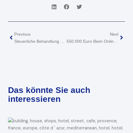
Zurück
Näch
Previous
Next
Steuerliche Behandlung Von Corona-Soforthilfen Bei Gewinnermittlung
550.000 Euro Beim Online-Poker In Der Variante „Pot Limit Omaha“ Gewonnen: Einkünfte Aus Gewerbebetrieb?
Das könnte Sie auch
interessieren