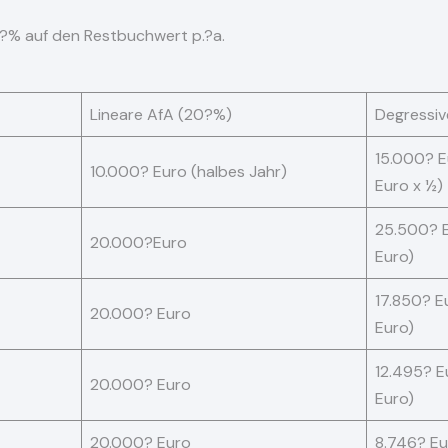
?% auf den Restbuchwert p.?a.
Lineare AfA (20?%)
Degressiv
15.000? 
10.000? Euro (halbes Jahr)
Euro x ½)
25.500? 
20.000?Euro
Euro)
17.850? 
20.000? Euro
Euro)
12.495? E
20.000? Euro
Euro)
20.000? Euro
8.746? Eu