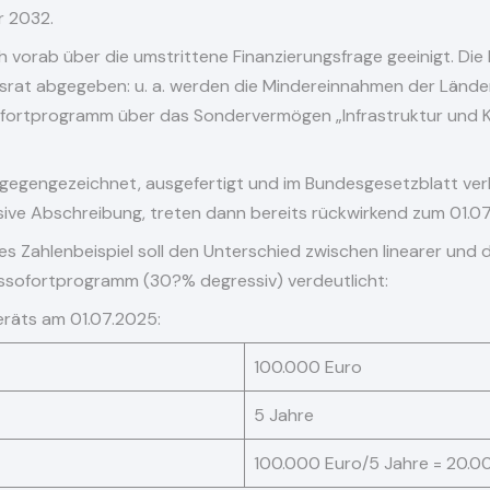
r 2032.
 vorab über die umstrittene Finanzierungsfrage geeinigt. Die
esrat abgegeben: u. a. werden die Mindereinnahmen der Län
fortprogramm über das Sondervermögen „Infrastruktur und Kl
egengezeichnet, ausgefertigt und im Bundesgesetzblatt ver
ssive Abschreibung, treten dann bereits rückwirkend zum 01.07.
es Zahlenbeispiel soll den Unterschied zwischen linearer und
ssofortprogramm (30?% degressiv) verdeutlicht:
räts am 01.07.2025:
100.000 Euro
5 Jahre
100.000 Euro/5 Jahre = 20.00