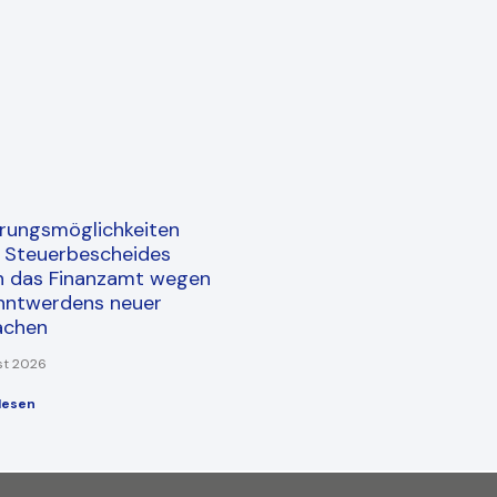
rungsmöglichkeiten
s Steuerbescheides
h das Finanzamt wegen
nntwerdens neuer
achen
st 2026
lesen