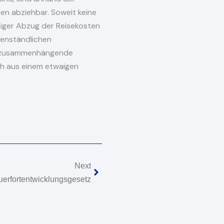
en abziehbar. Soweit keine
lftiger Abzug der Reisekosten
genständlichen
it zusammenhängende
ch aus einem etwaigen
Nächster
Next
uerfortentwicklungsgesetz