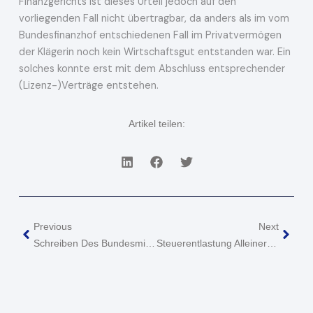
Finanzgerichts ist dieses Urteil jedoch auf den
vorliegenden Fall nicht übertragbar, da anders als im vom
Bundesfinanzhof entschiedenen Fall im Privatvermögen
der Klägerin noch kein Wirtschaftsgut entstanden war. Ein
solches konnte erst mit dem Abschluss entsprechender
(Lizenz-)Verträge entstehen.
Artikel teilen:
Zurück
Näch
Previous
Next
Schreiben Des Bundesministeriums Für Finanzen Zur E-Rechnung Veröffentlicht
Steuerentlastung Alleinerziehender Eltern Im Paritätischen Wechselmodell