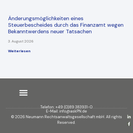
Änderungsmöglichkeiten eines
Steuerbescheides durch das Finanzamt wegen
Bekanntwerdens neuer Tatsachen
3. August 2026
Weiterlesen
Telefon: +49 (0)89 383931-0
E-Mail: info@askPN.de
L
F
© 2026 Neumann Rechtsanwaltsgesellschaft mbH. All rights
i
a
Reserved.
n
c
k
e
e
b