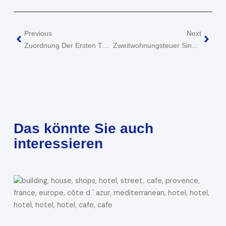
Zurück
Näch
Previous
Next
Zuordnung Der Ersten Tätigkeitsstätte Eines Angestellten Bauleiters
Zweitwohnungsteuer Sind Kosten Der Unterkunft Für Doppelte Haushaltsführung
Das könnte Sie auch
interessieren