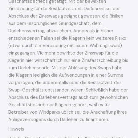
Geschäftsbetriebs getätigt. Mit der bewirkten
Zinsbindung für die Restlaufzeit des Darlehens sei der
Abschluss der Zinsswaps geeignet gewesen, die Risiken
aus dem ursprünglichen Grundgeschäft, dem
Darlehensvertrag, abzusichern. Anders als in bisher
entschiedenen Fällen sei die Klägerin kein weiteres Risiko
(etwa durch die Verbindung mit einem Währungsswap)
eingegangen. Vielmehr bewirkte der Zinsswap für die
Klägerin hier wirtschaftlich nur eine Zinsfestschreibung bis
zum Darlehensende. Mit der Ablösung des Swaps habe
die Klägerin lediglich die Aufwendungen in einer Summe
vorgezogen, die anderenfalls über die Restlaufzeit des
Swap-Geschäfts entstanden wären. Schließlich habe der
Abschluss des Darlehensvertrags auch zum gewöhnlichen
Geschäftsbetrieb der Klägerin gehört, weil es für
Betreiber von Windparks üblich sei, die Anschaffung ihres
Anlagevermögens durch Darlehen zu finanzieren.
Hinweis