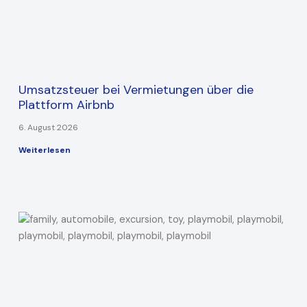
Umsatzsteuer bei Vermietungen über die
Plattform Airbnb
6. August 2026
Weiterlesen