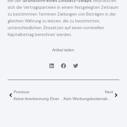
Bei der
Grundform eines Zinssatz-Swaps
verpflichten
sich die Vertragsparteien in einem festgelegten Zeitraum
zu bestimmten Terminen Zahlungen von Beträgen in der
gleichen Währung zu leisten, die zu bestimmten,
unterschiedlichen Zinssätzen auf einen nominellen
Kapitalbetrag berechnet werden.
Artikel teilen:
Zurück
Näch
Previous
Next
Keine Anerkennung Einer Doppelten Haushaltsführung Bei Fahrzeit Zwischen Hauptwohnung Und Tätigkeitsstätte Von Etwa Einer Stunde
Kein Werbungskostenabzug Für Private Umzugskosten Trotz Homeoffice-Zwang